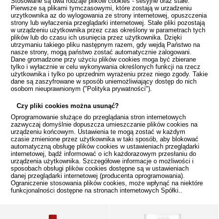
Stosowane są dwa rodzaje plików cookies - sesyjne oraz stałe.
Pierwsze są plikami tymczasowymi, które zostają w urzadzeniu
urzytkownika az do wylogowania ze strony internetowej, opuszczenia
strony lub wyłaczenia przeglądarki internetowej. Stałe pliki pozostają
w urządzeniu użytkownika przez czas określony w parametrach tych
plików lub do czasu ich usunięcia przez użytkownika. Dzięki
utrzymaniu takiego pliku następnym razem, gdy wejdą Państwo na
nasze strony, mogą państwo zostać automatycznie zalogowani.
Dane gromadzone przy użyciu plików cookies moga być zbierane
tylko i wyłacznie w celu wykonywania określonych funkcji na rzecz
użytkownika i tylko po uprzednim wyrażeniu przez niego zgody. Takie
dane są zaszyfrowane w sposób uniemożliwiający dostęp do nich
osobom nieuprawnionym ("Polityka prywatności").
Czy pliki cookies można usunąć?
Oprogramowanie służące do przeglądania stron internetowych
zazwyczaj domyślnie dopuszcza umieszczanie plików cookies na
urządzeniu końcowym. Ustawienia te mogą zostać w każdym
czasie zmienione przez użytkownika w taki sposób, aby blokować
automatyczną obsługę plików cookies w ustawieniach przeglądarki
internetowej, bądź informować o ich każdorazowym przesłaniu do
urządzenia użytkownika. Szczegółowe informacje o możliwości i
sposobach obsługi plików cookies dostępne są w ustawieniach
danej przeglądarki internetowej (producenta oprogramowania).
Ograniczenie stosowania plików cookies, może wpłynąć na niektóre
funkcjonalności dostępne na stronach internetowych Spółki..