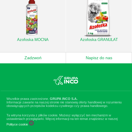
Azofoska MOCNA
Azofoska GRANULAT
Zadzwoń
Napisz do nas
Wszelkie prawa zastrzeżone.
GRUPA INCO S.A.
Informacje zawarte na naszej stronie nie stanowią oferty handlowej w rozumieniu
obowiązujących przepisów kodeksu cywilnego czy prawa handlowego.
Ta witryna korzysta z plików cookie. Możesz wyłączyć ten mechanizm w
ustawieniach przeglądarki. Więcej informacji na ten temat znajdziesz w naszej
Polityce cookie